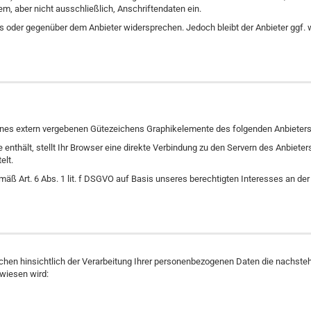
em, aber nicht ausschließlich, Anschriftendaten ein.
ns oder gegenüber dem Anbieter widersprechen. Jedoch bleibt der Anbieter ggf. 
ines extern vergebenen Gütezeichens Graphikelemente des folgenden Anbieter
 enthält, stellt Ihr Browser eine direkte Verbindung zu den Servern des Anbie
elt.
mäß Art. 6 Abs. 1 lit. f DSGVO auf Basis unseres berechtigten Interesses an 
en hinsichtlich der Verarbeitung Ihrer personenbezogenen Daten die nachstehe
wiesen wird: