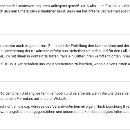
sse an der Beantwortung Ihres Anliegens gemäß Art. 6 Abs. 1 lit. f DSGVO. Zielt 
 sich aus den Umständen entnehmen lässt, dass der betroffene Sachverhalt absc
mmentar auch Angaben zum Zeitpunkt der Erstellung des Kommentars und der
Diese Speicherung der IP-Adresse erfolgt aus Sicherheitsgründen und für den Fa
r, um mit Ihnen in Kontakt zu treten, falls ein Dritter Ihren veröffentlichten Inha
 und f DSGVO. Wir behalten uns vor, Kommentare zu löschen, wenn sie von Dritten
forderlichen Umfang weiterhin erhoben und verarbeitet, wenn Sie uns diese bei
rechenden Formulars auf unserer Website.
achricht an die o.g. Adresse des Verantwortlichen erfolgen. Nach Löschung Ihr
ewahrungsfristen entgegenstehen und unsererseits kein berechtigtes Interesse 