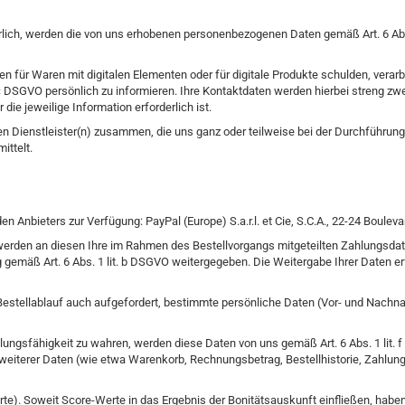
rlich, werden die von uns erhobenen personenbezogenen Daten gemäß Art. 6 Ab
 für Waren mit digitalen Elementen oder für digitale Produkte schulden, verarbe
 c DSGVO persönlich zu informieren. Ihre Kontaktdaten werden hierbei streng z
ie jeweilige Information erforderlich ist.
en Dienstleister(n) zusammen, die uns ganz oder teilweise bei der Durchführun
ttelt.
 Anbieters zur Verfügung: PayPal (Europe) S.a.r.l. et Cie, S.C.A., 22-24 Boule
n, werden an diesen Ihre im Rahmen des Bestellvorgangs mitgeteilten Zahlungsd
 gemäß Art. 6 Abs. 1 lit. b DSGVO weitergegeben. Die Weitergabe Ihrer Daten e
m Bestellablauf auch aufgefordert, bestimmte persönliche Daten (Vor- und Nach
hlungsfähigkeit zu wahren, werden diese Daten von uns gemäß Art. 6 Abs. 1 lit.
weiterer Daten (wie etwa Warenkorb, Rechnungsbetrag, Bestellhistorie, Zahlun
te). Soweit Score-Werte in das Ergebnis der Bonitätsauskunft einfließen, hab