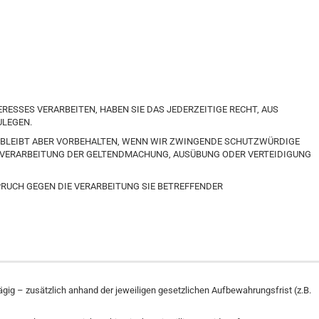
SSES VERARBEITEN, HABEN SIE DAS JEDERZEITIGE RECHT, AUS
ULEGEN.
G BLEIBT ABER VORBEHALTEN, WENN WIR ZWINGENDE SCHUTZWÜRDIGE
E VERARBEITUNG DER GELTENDMACHUNG, AUSÜBUNG ODER VERTEIDIGUNG
PRUCH GEGEN DIE VERARBEITUNG SIE BETREFFENDER
g – zusätzlich anhand der jeweiligen gesetzlichen Aufbewahrungsfrist (z.B.