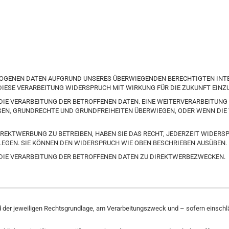
GENEN DATEN AUFGRUND UNSERES ÜBERWIEGENDEN BERECHTIGTEN INTERE
 DIESE VERARBEITUNG WIDERSPRUCH MIT WIRKUNG FÜR DIE ZUKUNFT EINZ
DIE VERARBEITUNG DER BETROFFENEN DATEN. EINE WEITERVERARBEITUN
SSEN, GRUNDRECHTE UND GRUNDFREIHEITEN ÜBERWIEGEN, ODER WENN DI
REKTWERBUNG ZU BETREIBEN, HABEN SIE DAS RECHT, JEDERZEIT WIDERS
GEN. SIE KÖNNEN DEN WIDERSPRUCH WIE OBEN BESCHRIEBEN AUSÜBEN.
DIE VERARBEITUNG DER BETROFFENEN DATEN ZU DIREKTWERBEZWECKEN.
er jeweiligen Rechtsgrundlage, am Verarbeitungszweck und – sofern einschlägi