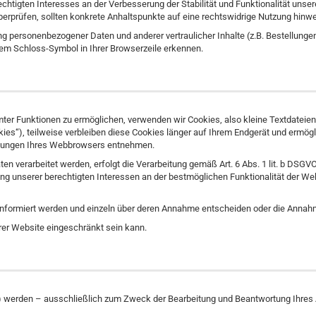
rechtigten Interesses an der Verbesserung der Stabilität und Funktionalität uns
u überprüfen, sollten konkrete Anhaltspunkte auf eine rechtswidrige Nutzung hinw
 personenbezogener Daten und anderer vertraulicher Inhalte (z.B. Bestellunge
dem Schloss-Symbol in Ihrer Browserzeile erkennen.
ter Funktionen zu ermöglichen, verwenden wir Cookies, also kleine Textdateien
s“), teilweise verbleiben diese Cookies länger auf Ihrem Endgerät und ermögli
tellungen Ihres Webbrowsers entnehmen.
 verarbeitet werden, erfolgt die Verarbeitung gemäß Art. 6 Abs. 1 lit. b DSGV
ahrung unserer berechtigten Interessen an der bestmöglichen Funktionalität der 
 informiert werden und einzeln über deren Annahme entscheiden oder die Annah
rer Website eingeschränkt sein kann.
l) werden – ausschließlich zum Zweck der Bearbeitung und Beantwortung Ihres