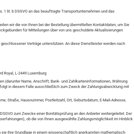
s. 1 lit. b DSGVO an das beauftragte Transportunternehmen und das
iten wir die von Ihnen bei der Bestellung übermittelten Kontaktdaten, um Sie
weckgebunden für Mitteilungen über von uns geschuldete Aktualisierungen
g geschlossener Verträge unterstützen. An diese Dienstleister werden nach
vard Royal, L-2449 Luxemburg
aten (darunter Name, Anschrift, Bank- und Zahlkarteninformationen, Währung
rfolgt in diesem Falle ausschließlich zum Zweck der Zahlungsabwicklung mit
name, Straße, Hausnummer, Postleitzahl, Ort, Geburtsdatum, E-Mail-Adresse,
 f DSGVO zum Zwecke einer Bonitätsprüfung an den Anbieter weitergeleitet. Der
gserfahrungen), ob die von Ihnen ausgewählte Zahlungsmöglichkeit im Hinblick
en sie ihre Grundlage in einem wissenschaftlich anerkannten mathematisch-