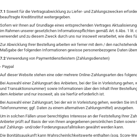
7.1
Soweit für die Vertragsabwicklung zu Liefer- und Zahlungszwecken erforde
beauftragte Kreditinstitut weitergegeben.
Sofern wir Ihnen auf Grundlage eines entsprechenden Vertrages Aktualisierungen
im Rahmen unserer gesetzlichen Informationspflichten gemäß Art. 6 Abs. 1 lit.
verwendet und zu diesem Zweck durch uns nur insoweit verarbeitet, wie dies für d
Zur Abwicklung Ihrer Bestellung arbeiten wir ferner mit dem / den nachstehend
Maßgabe der folgenden Informationen gewisse personenbezogene Daten übermi
7.2
Verwendung von Paymentdienstleistern (Zahlungsdiensten)
- Paypal
Auf dieser Website stehen eine oder mehrere Online-Zahlungsarten des folgenden
Bei Auswahl einer Zahlungsart des Anbieters, bei der Sie in Vorleistung gehe
und Transaktionsnummer) sowie Informationen über den Inhalt Ihrer Bestellung
dem Anbieter und nur insoweit, als sie hierfür erforderlich ist.
Bei Auswahl einer Zahlungsart, bei der wir in Vorleistung gehen, werden Sie i
Telefonnummer, ggf. Daten zu einem alternativen Zahlungsmittel) anzugeben.
Um in solchen Fällen unser berechtigtes Interesse an der Feststellung Ihrer Za
Anbieter prüft auf Basis der von Ihnen angegebenen persönlichen Daten sowie 
auf Zahlungs- und/oder Forderungsausfallrisiken gewährt werden kann.
Die Bonitätsauskunft kann Wahrscheinlichkeitswerte enthalten (sog. Score-Wer