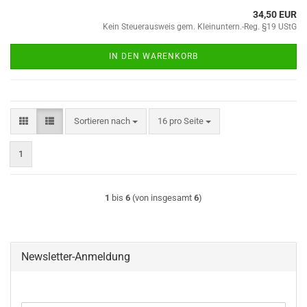
34,50 EUR
Kein Steuerausweis gem. Kleinuntern.-Reg. §19 UStG
IN DEN WARENKORB
Sortieren nach
pro Seite
Sortieren nach
16 pro Seite
1
1
bis
6
(von insgesamt
6
)
Newsletter-Anmeldung