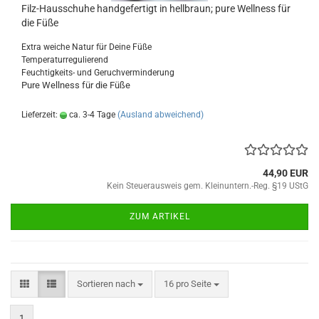
Filz-Hausschuhe handgefertigt in hellbraun; pure Wellness für
die Füße
Extra weiche Natur für Deine Füße
Temperaturregulierend
Feuchtigkeits- und Geruchverminderung
Pure Wellness für die Füße
Lieferzeit:
ca. 3-4 Tage
(Ausland abweichend)
44,90 EUR
Kein Steuerausweis gem. Kleinuntern.-Reg. §19 UStG
ZUM ARTIKEL
Sortieren nach
pro Seite
Sortieren nach
16 pro Seite
1