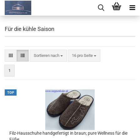
Für die kühle Saison
Sortieren nach
pro Seite
Sortieren nach
16 pro Seite
1
TOP
Filz-Hausschuhe handgefertigt in braun; pure Wellness für die
Füße