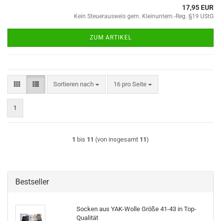
17,95 EUR
Kein Steuerausweis gem. Kleinuntern.-Reg. §19 UStG
ZUM ARTIKEL
Sortieren nach
pro Seite
Sortieren nach
16 pro Seite
1
1
bis
11
(von insgesamt
11
)
Bestseller
Socken aus YAK-Wolle Größe 41-43 in Top-
Qualität