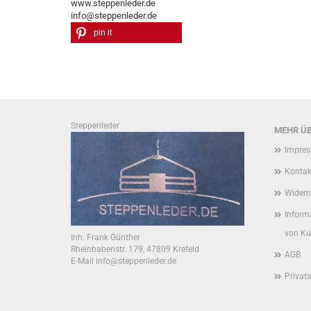
www.steppenleder.de
info@steppenleder.de
pin it
Steppenleder
MEHR ÜB
Impre
Kontak
Widerr
Informa
von K
Inh. Frank Günther
Rheinbabenstr. 179, 47809 Krefeld
AGB
E-Mail info@steppenleder.de
Privat