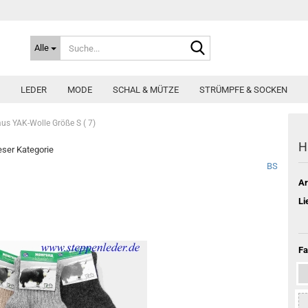
Suche...
Alle
LEDER
MODE
SCHAL & MÜTZE
STRÜMPFE & SOCKEN
s YAK-Wolle Größe S ( 7)
H
ieser Kategorie
BS
Ar
Li
Fa