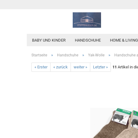
BABY UND KINDER
HANDSCHUHE
HOME & LIVING
»
»
»
Startseite
Handschuhe
Yak-Wolle
Handschuhe au
« Erster
« zurück
weiter »
Letzter »
11
Artikel in d