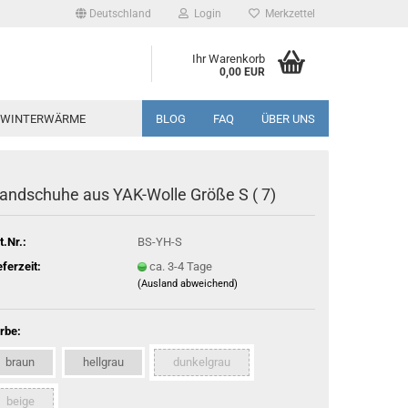
Deutschland
Login
Merkzettel
Ihr Warenkorb
0,00 EUR
WINTERWÄRME
BLOG
FAQ
ÜBER UNS
andschuhe aus YAK-Wolle Größe S ( 7)
t.Nr.:
BS-YH-S
eferzeit:
ca. 3-4 Tage
(Ausland abweichend)
rbe:
braun
hellgrau
dunkelgrau
beige