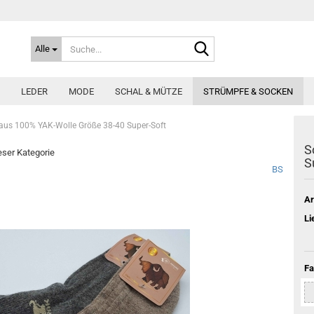
Suche...
Alle
LEDER
MODE
SCHAL & MÜTZE
STRÜMPFE & SOCKEN
aus 100% YAK-Wolle Größe 38-40 Super-Soft
S
ieser Kategorie
S
BS
Ar
Li
Fa