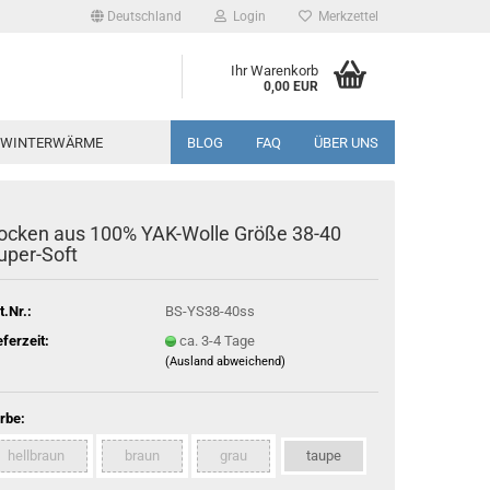
Deutschland
Login
Merkzettel
Ihr Warenkorb
0,00 EUR
WINTERWÄRME
BLOG
FAQ
ÜBER UNS
ocken aus 100% YAK-Wolle Größe 38-40
uper-Soft
t.Nr.:
BS-YS38-40ss
eferzeit:
ca. 3-4 Tage
(Ausland abweichend)
rbe:
hellbraun
braun
grau
taupe