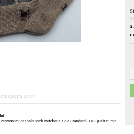
St
1-
3-
> 
enrezensionen
lei
r verwendet, deshalb noch weicher als die Standard-TOP-Qualität, mit