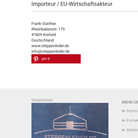
Importeur / EU-Wirtschaftsakteur
Frank Günther
Rheinbabenstr. 179
47809 Krefeld
Deutschland
www.steppenleder.de
info@steppenleder.de
pin it
Steppenleder
MEHR ÜB
Impre
Kontak
Widerr