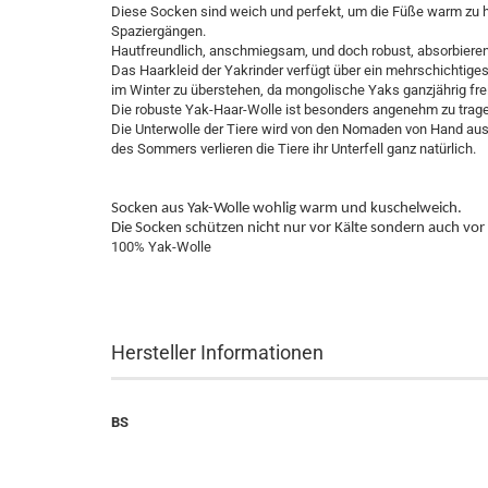
Diese Socken sind weich und perfekt, um die Füße warm zu
Spaziergängen.
Hautfreundlich, anschmiegsam, und doch robust, absorbieren
Das Haarkleid der Yakrinder verfügt über ein mehrschichtige
im Winter zu überstehen, da mongolische Yaks ganzjährig frei
Die robuste Yak-Haar-Wolle ist besonders angenehm zu tragen 
Die Unterwolle der Tiere wird von den Nomaden von Hand a
des Sommers verlieren die Tiere ihr Unterfell ganz natürlich.
Socken aus Yak-Wolle wohlig warm und kuschelweich.
Die Socken schützen nicht nur vor Kälte sondern auch vor
100% Yak-Wolle
Hersteller Informationen
BS