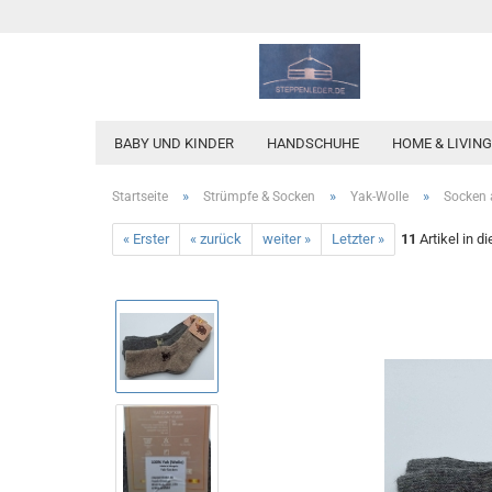
BABY UND KINDER
HANDSCHUHE
HOME & LIVING
»
»
»
Startseite
Strümpfe & Socken
Yak-Wolle
Socken 
« Erster
« zurück
weiter »
Letzter »
11
Artikel in d